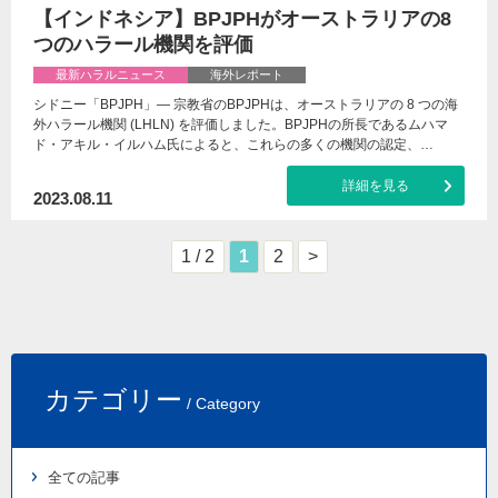
【インドネシア】BPJPHがオーストラリアの8
つのハラール機関を評価
最新ハラルニュース
海外レポート
シドニー「BPJPH」— 宗教省のBPJPHは、オーストラリアの 8 つの海
外ハラール機関 (LHLN) を評価しました。BPJPHの所長であるムハマ
ド・アキル・イルハム氏によると、これらの多くの機関の認定、…
詳細を見る
2023.08.11
1 / 2
1
2
>
カテゴリー
/ Category
全ての記事