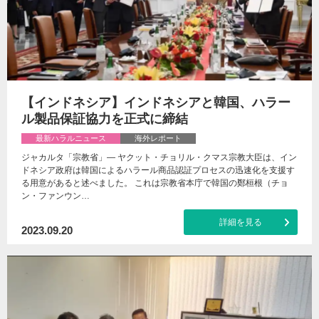
【インドネシア】インドネシアと韓国、ハラー
ル製品保証協力を正式に締結
最新ハラルニュース
海外レポート
ジャカルタ「宗教省」— ヤクット・チョリル・クマス宗教大臣は、イン
ドネシア政府は韓国によるハラール商品認証プロセスの迅速化を支援す
る用意があると述べました。 これは宗教省本庁で韓国の鄭桓根（チョ
ン・ファンウン…
詳細を見る
2023.09.20