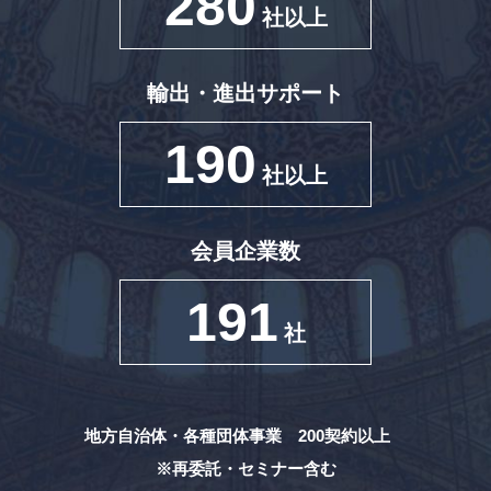
280
社以上
輸出・進出サポート
190
社以上
会員企業数
191
社
地方自治体・各種団体事業 200契約以上
※再委託・セミナー含む