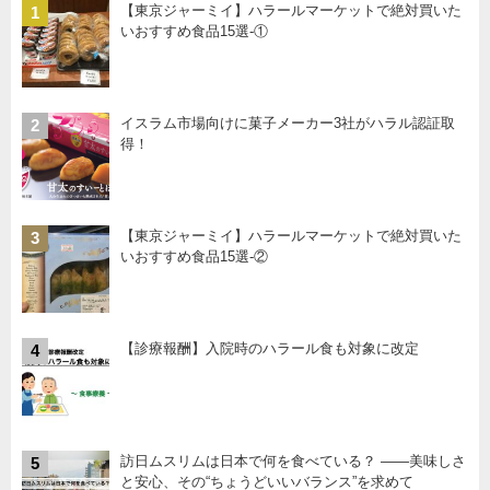
【東京ジャーミイ】ハラールマーケットで絶対買いた
1
いおすすめ食品15選-①
イスラム市場向けに菓子メーカー3社がハラル認証取
2
得！
【東京ジャーミイ】ハラールマーケットで絶対買いた
3
いおすすめ食品15選-②
【診療報酬】入院時のハラール食も対象に改定
4
訪日ムスリムは日本で何を食べている？ ――美味しさ
5
と安心、その“ちょうどいいバランス”を求めて