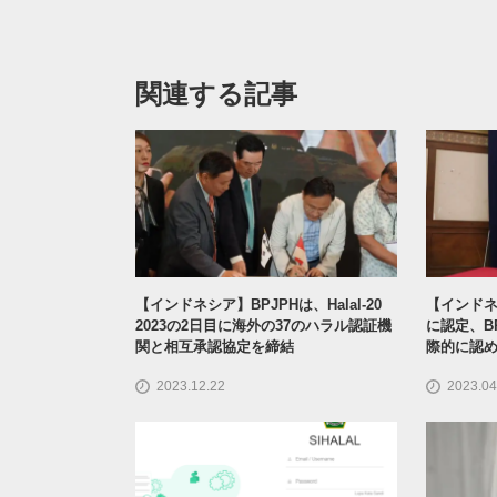
関連する記事
【インドネシア】BPJPHは、Halal-20
【インドネシア
2023の2日目に海外の37のハラル認証機
に認定、B
関と相互承認協定を締結
際的に認
2023.12.22
2023.04