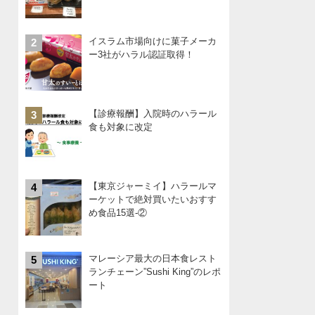
イスラム市場向けに菓子メーカ
2
ー3社がハラル認証取得！
【診療報酬】入院時のハラール
3
食も対象に改定
【東京ジャーミイ】ハラールマ
4
ーケットで絶対買いたいおすす
め食品15選-②
マレーシア最大の日本食レスト
5
ランチェーン”Sushi King”のレポ
ート