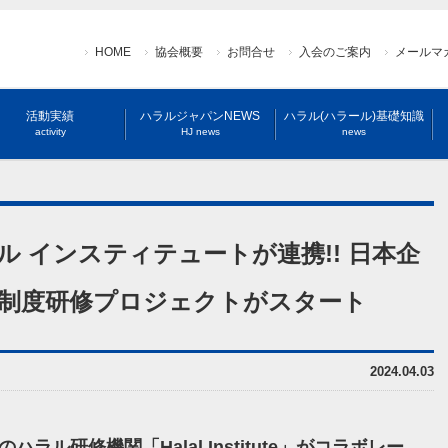
HOME
協会概要
お問合せ
入会のご案内
メールマ
活動実績
ハラルジャパンNEWS
ハラル(ハラール)基礎知識
activity
HJ news
news
 インスティテュートが連携!! 日本企
証制度研修プロジェクトがスタート
2024.04.03
のハラル研修機関「
Halal Institute」
がコラボレー