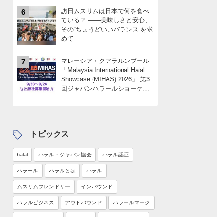
訪日ムスリムは日本で何を食べ
6
ている？ ――美味しさと安心、
その“ちょうどいいバランス”を求
めて
マレーシア・クアラルンプール
7
「Malaysia International Halal
Showcase (MIHAS) 2026」 第3
回ジャパンハラールショーケー
スパビリオン 出展社募集
中！！限定4社
トピックス
halal
ハラル・ジャパン協会
ハラル認証
ハラール
ハラルとは
ハラル
ムスリムフレンドリー
インバウンド
ハラルビジネス
アウトバウンド
ハラールマーク