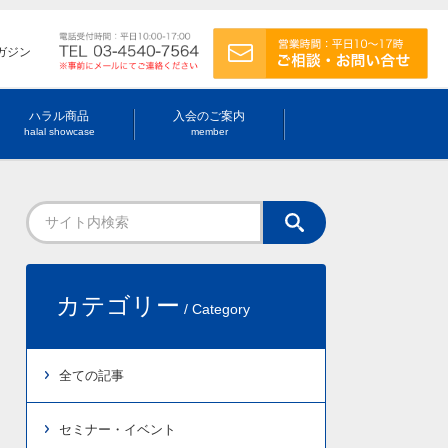
ガジン
ハラル商品
入会のご案内
halal showcase
member
カテゴリー
/ Category
全ての記事
セミナー・イベント