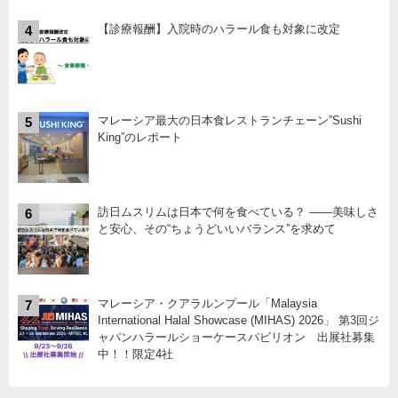
【診療報酬】入院時のハラール食も対象に改定
4
マレーシア最大の日本食レストランチェーン”Sushi
5
King”のレポート
訪日ムスリムは日本で何を食べている？ ――美味しさ
6
と安心、その“ちょうどいいバランス”を求めて
マレーシア・クアラルンプール「Malaysia
7
International Halal Showcase (MIHAS) 2026」 第3回ジ
ャパンハラールショーケースパビリオン 出展社募集
中！！限定4社