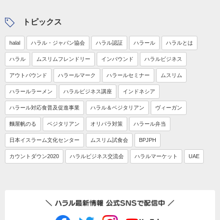
トピックス
halal
ハラル・ジャパン協会
ハラル認証
ハラール
ハラルとは
ハラル
ムスリムフレンドリー
インバウンド
ハラルビジネス
アウトバウンド
ハラールマーク
ハラールセミナー
ムスリム
ハラールラーメン
ハラルビジネス講座
インドネシア
ハラール対応食普及促進事業
ハラル＆ベジタリアン
ヴィーガン
麵屋帆のる
ベジタリアン
オリパラ対策
ハラール弁当
日本イスラーム文化センター
ムスリム試食会
BPJPH
カウントダウン2020
ハラルビジネス交流会
ハラルマーケット
UAE