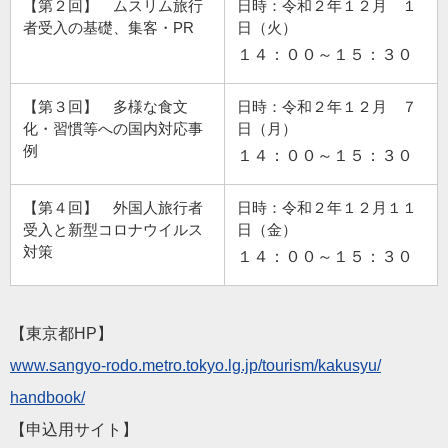
【第２回】 ムスリム旅行
日時：令和２年１２月 １
者受入の基礎、集客・PR
日（火）
１４：００～１５：３０
【第３回】 多様な食文
日時：令和２年１２月 ７
化・習慣等への国内対応事
日（月）
例
１４：００～１５：３０
【第４回】 外国人旅行者
日時：令和２年１２月１１
受入と新型コロナウイルス
日（金）
対策
１４：００～１５：３０
【東京都HP】
www.sangyo-rodo.metro.
tokyo.lg.jp/tourism/kakusyu/
handbook/
【申込用サイト】