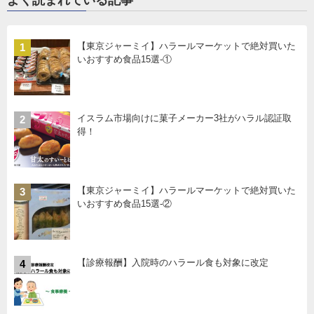
【東京ジャーミイ】ハラールマーケットで絶対買いた
1
いおすすめ食品15選-①
イスラム市場向けに菓子メーカー3社がハラル認証取
2
得！
【東京ジャーミイ】ハラールマーケットで絶対買いた
3
いおすすめ食品15選-②
【診療報酬】入院時のハラール食も対象に改定
4