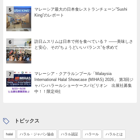
マレーシア最大の日本食レストランチェーン”Sushi
5
King”のレポート
訪日ムスリムは日本で何を食べている？ ――美味しさ
6
と安心、その“ちょうどいいバランス”を求めて
マレーシア・クアラルンプール「Malaysia
7
International Halal Showcase (MIHAS) 2026」 第3回ジ
ャパンハラールショーケースパビリオン 出展社募集
中！！限定4社
トピックス
halal
ハラル・ジャパン協会
ハラル認証
ハラール
ハラルとは