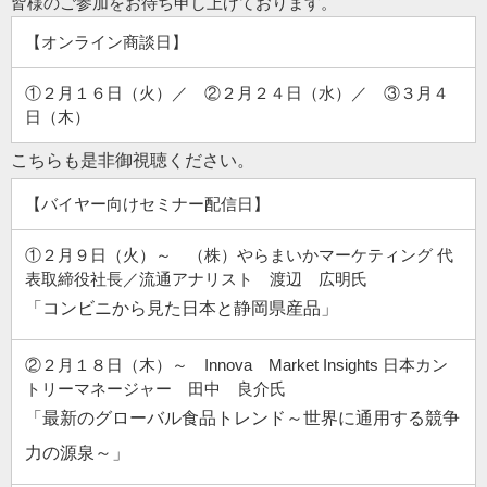
皆様のご参加をお待ち申し上げております。
【オンライン商談日】
①２月１６日（火）／ ②２月２４日（水）／ ③３月４
日（木）
こちらも是非御視聴ください。
【バイヤー向けセミナー配信日】
①２月９日（火）～ （株）やらまいかマーケティング 代
表取締役社長／流通アナリスト 渡辺 広明氏
「コンビニから見た日本と静岡県産品」
②２月１８日（木）～ Innova Market Insights 日本カン
トリーマネージャー 田中 良介氏
「最新のグローバル食品トレンド～世界に通用する競争
力の源泉～
」