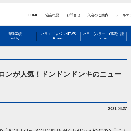
HOME
協会概要
お問合せ
入会のご案内
メールマ
活動実績
ハラルジャパンNEWS
ハラル(ハラール)基礎知識
activity
HJ news
news
ロンが人気！ドンドンドンキのニュー
2021.08.27
ETZ by DON DON DONKI Lot10」が今年の３月にオ