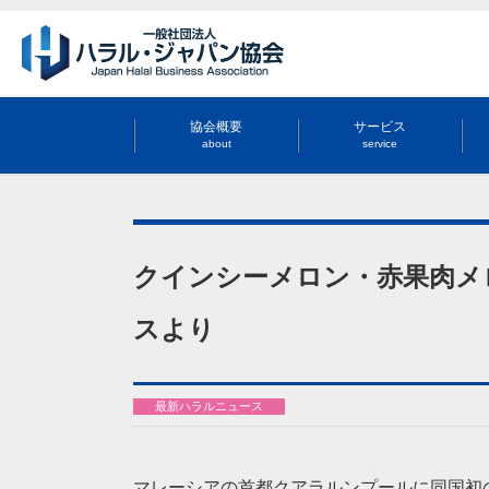
協会概要
サービス
about
service
クインシーメロン・赤果肉メ
スより
最新ハラルニュース
マレーシアの首都クアラルンプールに同国初の「JON