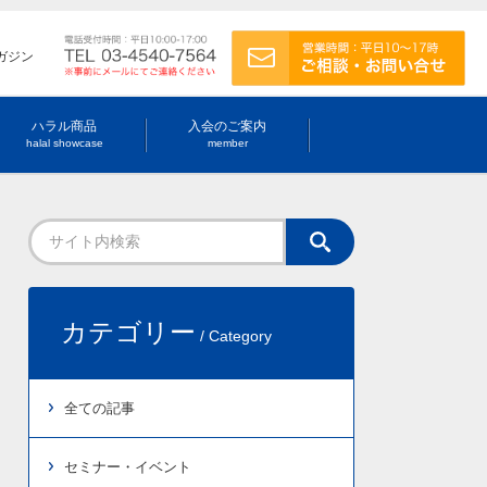
ガジン
ハラル商品
入会のご案内
halal showcase
member
カテゴリー
/ Category
全ての記事
セミナー・イベント