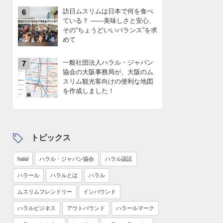
訪日ムスリムは日本で何を食べ
6
ている？ ――美味しさと安心、
その“ちょうどいいバランス”を求
めて
一般社団法人ハラル・ジャパン
7
協会の大阪事務局が、大阪のム
スリム観光客向けの便利な地図
を作成しました！
トピックス
halal
ハラル・ジャパン協会
ハラル認証
ハラール
ハラルとは
ハラル
ムスリムフレンドリー
インバウンド
ハラルビジネス
アウトバウンド
ハラールマーク