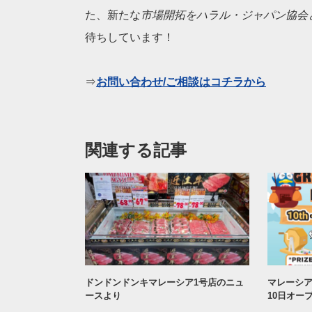
た、新たな
市場
開拓をハラル・ジャパン協会
待ちしています！
⇒
お問い合わせ/ご相談はコチラから
関連する記事
ドンドンドンキマレーシア1号店のニュ
マレーシア
ースより
10日オー