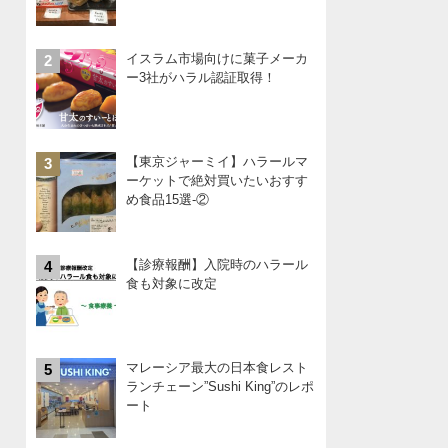
イスラム市場向けに菓子メーカ
2
ー3社がハラル認証取得！
【東京ジャーミイ】ハラールマ
3
ーケットで絶対買いたいおすす
め食品15選-②
【診療報酬】入院時のハラール
4
食も対象に改定
マレーシア最大の日本食レスト
5
ランチェーン”Sushi King”のレポ
ート