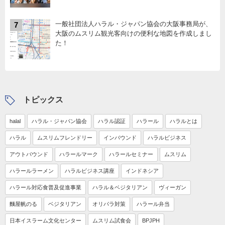
一般社団法人ハラル・ジャパン協会の大阪事務局が、
7
大阪のムスリム観光客向けの便利な地図を作成しまし
た！
トピックス
halal
ハラル・ジャパン協会
ハラル認証
ハラール
ハラルとは
ハラル
ムスリムフレンドリー
インバウンド
ハラルビジネス
アウトバウンド
ハラールマーク
ハラールセミナー
ムスリム
ハラールラーメン
ハラルビジネス講座
インドネシア
ハラール対応食普及促進事業
ハラル＆ベジタリアン
ヴィーガン
麵屋帆のる
ベジタリアン
オリパラ対策
ハラール弁当
日本イスラーム文化センター
ムスリム試食会
BPJPH