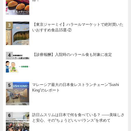
【東京ジャーミイ】ハラールマーケットで絶対買いた
3
いおすすめ食品15選-②
【診療報酬】入院時のハラール食も対象に改定
4
マレーシア最大の日本食レストランチェーン”Sushi
5
King”のレポート
訪日ムスリムは日本で何を食べている？ ――美味しさ
6
と安心、その“ちょうどいいバランス”を求めて