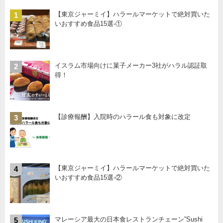
【東京ジャーミイ】ハラールマーケットで絶対買いた
1
いおすすめ食品15選-①
イスラム市場向けに菓子メーカー3社がハラル認証取
2
得！
【診療報酬】入院時のハラール食も対象に改定
3
【東京ジャーミイ】ハラールマーケットで絶対買いた
4
いおすすめ食品15選-②
マレーシア最大の日本食レストランチェーン”Sushi
5