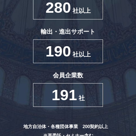
280
社以上
輸出・進出サポート
190
社以上
会員企業数
191
社
地方自治体・各種団体事業 200契約以上
※再委託・セミナー含む