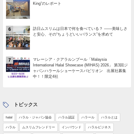
King”のレポート
訪日ムスリムは日本で何を食べている？ ――美味しさ
6
と安心、その“ちょうどいいバランス”を求めて
マレーシア・クアラルンプール「Malaysia
7
International Halal Showcase (MIHAS) 2026」 第3回ジ
ャパンハラールショーケースパビリオン 出展社募集
中！！限定4社
トピックス
halal
ハラル・ジャパン協会
ハラル認証
ハラール
ハラルとは
ハラル
ムスリムフレンドリー
インバウンド
ハラルビジネス