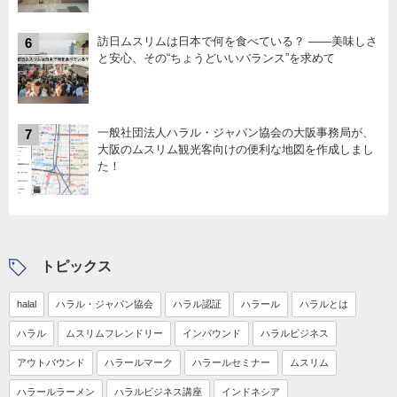
訪日ムスリムは日本で何を食べている？ ――美味しさ
6
と安心、その“ちょうどいいバランス”を求めて
一般社団法人ハラル・ジャパン協会の大阪事務局が、
7
大阪のムスリム観光客向けの便利な地図を作成しまし
た！
トピックス
halal
ハラル・ジャパン協会
ハラル認証
ハラール
ハラルとは
ハラル
ムスリムフレンドリー
インバウンド
ハラルビジネス
アウトバウンド
ハラールマーク
ハラールセミナー
ムスリム
ハラールラーメン
ハラルビジネス講座
インドネシア