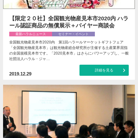
【限定２０社】全国観光物産見本市2020内 ハラ
ール認証商品の無償展示＋バイヤー商談会
最新ハラルニュース
セミナー・イベント
全国観光物産見本市2020内 第1回ハラールマーケットギフトフェア
「全国観光物産見本市」は観光物産総合研究所が主催する土産業界屈指
の全国規模見本市です。「2020見本市」はさらにパワーアップし、一般
社団法人ハラル・ジャ…
詳細を見る
2019.12.29