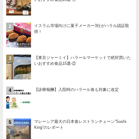
イスラム市場向けに菓子メーカー3社がハラル認証取
2
得！
【東京ジャーミイ】ハラールマーケットで絶対買いた
3
いおすすめ食品15選-②
【診療報酬】入院時のハラール食も対象に改定
4
マレーシア最大の日本食レストランチェーン”Sushi
5
King”のレポート