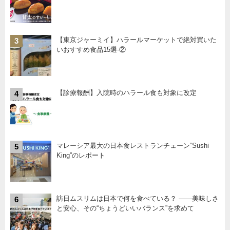
【東京ジャーミイ】ハラールマーケットで絶対買いた
3
いおすすめ食品15選-②
【診療報酬】入院時のハラール食も対象に改定
4
マレーシア最大の日本食レストランチェーン”Sushi
5
King”のレポート
訪日ムスリムは日本で何を食べている？ ――美味しさ
6
と安心、その“ちょうどいいバランス”を求めて