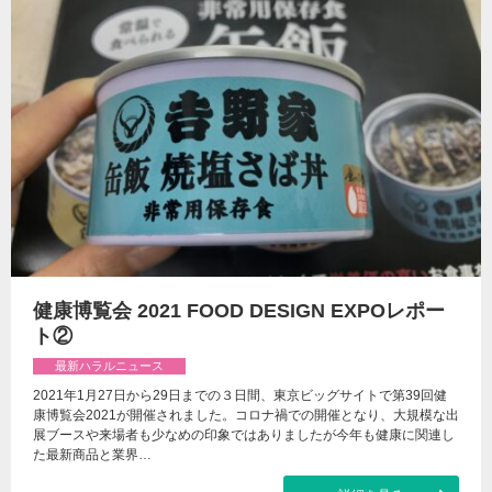
健康博覧会 2021 FOOD DESIGN EXPOレポー
ト②
最新ハラルニュース
2021年1月27日から29日までの３日間、東京ビッグサイトで第39回健
康博覧会2021が開催されました。コロナ禍での開催となり、大規模な出
展ブースや来場者も少なめの印象ではありましたが今年も健康に関連し
た最新商品と業界…