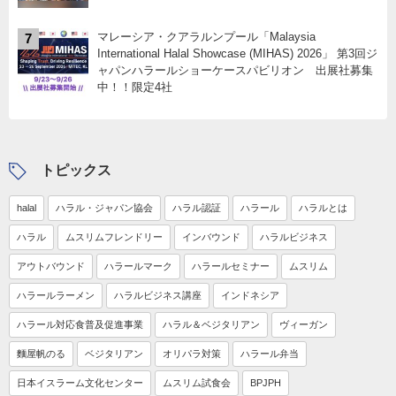
マレーシア・クアラルンプール「Malaysia
7
International Halal Showcase (MIHAS) 2026」 第3回ジ
ャパンハラールショーケースパビリオン 出展社募集
中！！限定4社
トピックス
halal
ハラル・ジャパン協会
ハラル認証
ハラール
ハラルとは
ハラル
ムスリムフレンドリー
インバウンド
ハラルビジネス
アウトバウンド
ハラールマーク
ハラールセミナー
ムスリム
ハラールラーメン
ハラルビジネス講座
インドネシア
ハラール対応食普及促進事業
ハラル＆ベジタリアン
ヴィーガン
麵屋帆のる
ベジタリアン
オリパラ対策
ハラール弁当
日本イスラーム文化センター
ムスリム試食会
BPJPH