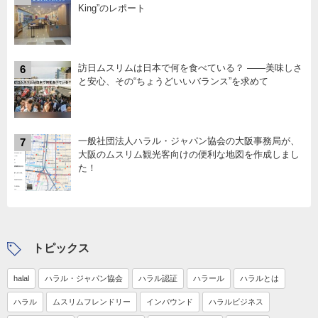
King”のレポート
訪日ムスリムは日本で何を食べている？ ――美味しさ
6
と安心、その“ちょうどいいバランス”を求めて
一般社団法人ハラル・ジャパン協会の大阪事務局が、
7
大阪のムスリム観光客向けの便利な地図を作成しまし
た！
トピックス
halal
ハラル・ジャパン協会
ハラル認証
ハラール
ハラルとは
ハラル
ムスリムフレンドリー
インバウンド
ハラルビジネス