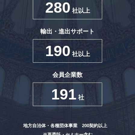
280
社以上
輸出・進出サポート
190
社以上
会員企業数
191
社
地方自治体・各種団体事業 200契約以上
※再委託・セミナー含む