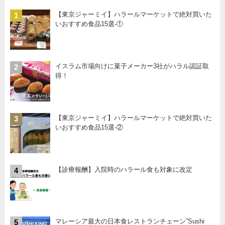
【東京ジャーミイ】ハラールマーケットで絶対買いた
1
いおすすめ食品15選-①
イスラム市場向けに菓子メーカー3社がハラル認証取
2
得！
【東京ジャーミイ】ハラールマーケットで絶対買いた
3
いおすすめ食品15選-②
【診療報酬】入院時のハラール食も対象に改定
4
マレーシア最大の日本食レストランチェーン”Sushi
5