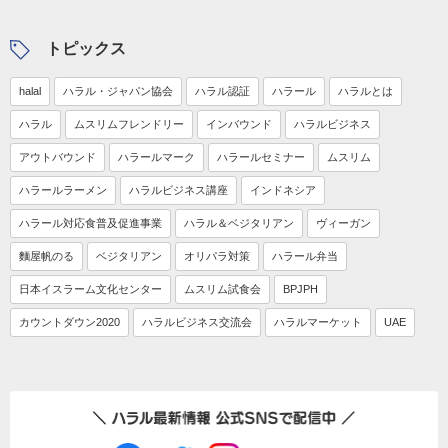
トピックス
halal
ハラル・ジャパン協会
ハラル認証
ハラール
ハラルとは
ハラル
ムスリムフレンドリー
インバウンド
ハラルビジネス
アウトバウンド
ハラールマーク
ハラールセミナー
ムスリム
ハラールラーメン
ハラルビジネス講座
インドネシア
ハラール対応食普及促進事業
ハラル＆ベジタリアン
ヴィーガン
麵屋帆のる
ベジタリアン
オリパラ対策
ハラール弁当
日本イスラーム文化センター
ムスリム試食会
BPJPH
カウントダウン2020
ハラルビジネス交流会
ハラルマーケット
UAE