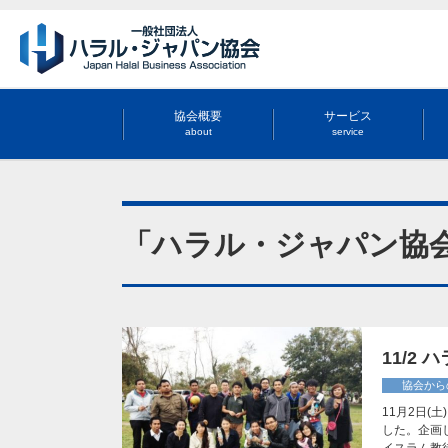
協会概要
サービス
about
service
「ハラル・ジャパン協
11/2
協会から
11月2日
した。企画
イスラム教