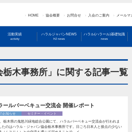
HOME
協会概要
お問合せ
入会のご案内
メールマ
活動実績
ハラルジャパンNEWS
ハラル(ハラール)基礎知識
activity
HJ news
news
会栃木事務所」に関する記事一覧
 ハラールバーベキュー交流会 開催レポート
のお知らせ
セミナー・イベント
(土)、栃木県の鬼怒川緑地総合公園にて、ハラルバーベキュー交流会が行われま
したのはハラル・ジャパン協会栃木事務所です。日ごろ日本人と接点の少ない
徒（ムスリム）との交流を通じて深めることで、イ…