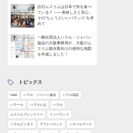
訪日ムスリムは日本で何を食べ
6
ている？ ――美味しさと安心、
その“ちょうどいいバランス”を求
めて
一般社団法人ハラル・ジャパン
7
協会の大阪事務局が、大阪のム
スリム観光客向けの便利な地図
を作成しました！
トピックス
halal
ハラル・ジャパン協会
ハラル認証
ハラール
ハラルとは
ハラル
ムスリムフレンドリー
インバウンド
ハラルビジネス
アウトバウンド
ハラールマーク