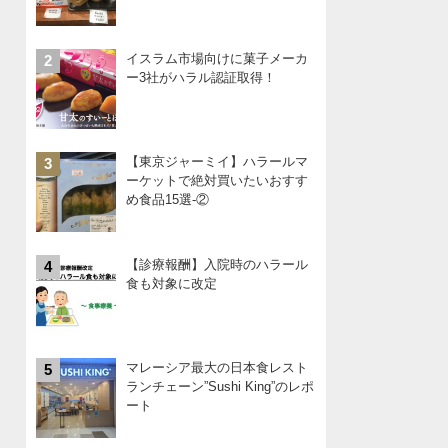
イスラム市場向けに菓子メーカ
2
ー3社がハラル認証取得！
【東京ジャーミイ】ハラールマ
3
ーケットで絶対買いたいおすす
め食品15選-②
【診療報酬】入院時のハラール
4
食も対象に改定
マレーシア最大の日本食レスト
5
ランチェーン”Sushi King”のレポ
ート