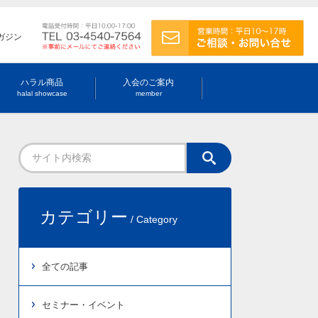
ガジン
ハラル商品
入会のご案内
halal showcase
member
カテゴリー
/ Category
全ての記事
セミナー・イベント