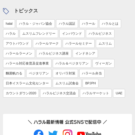
トピックス
halal
ハラル・ジャパン協会
ハラル認証
ハラール
ハラルとは
ハラル
ムスリムフレンドリー
インバウンド
ハラルビジネス
アウトバウンド
ハラールマーク
ハラールセミナー
ムスリム
ハラールラーメン
ハラルビジネス講座
インドネシア
ハラール対応食普及促進事業
ハラル＆ベジタリアン
ヴィーガン
麵屋帆のる
ベジタリアン
オリパラ対策
ハラール弁当
日本イスラーム文化センター
ムスリム試食会
BPJPH
カウントダウン2020
ハラルビジネス交流会
ハラルマーケット
UAE