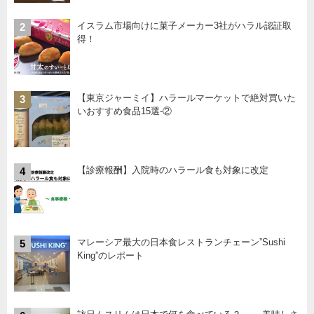
イスラム市場向けに菓子メーカー3社がハラル認証取
2
得！
【東京ジャーミイ】ハラールマーケットで絶対買いた
3
いおすすめ食品15選-②
【診療報酬】入院時のハラール食も対象に改定
4
マレーシア最大の日本食レストランチェーン”Sushi
5
King”のレポート