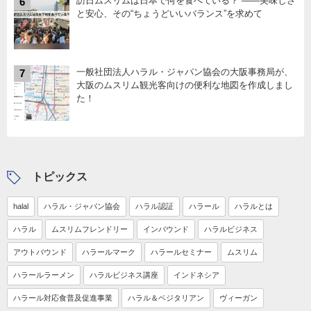
訪日ムスリムは日本で何を食べている？ ――美味しさ
6
と安心、その“ちょうどいいバランス”を求めて
一般社団法人ハラル・ジャパン協会の大阪事務局が、
7
大阪のムスリム観光客向けの便利な地図を作成しまし
た！
トピックス
halal
ハラル・ジャパン協会
ハラル認証
ハラール
ハラルとは
ハラル
ムスリムフレンドリー
インバウンド
ハラルビジネス
アウトバウンド
ハラールマーク
ハラールセミナー
ムスリム
ハラールラーメン
ハラルビジネス講座
インドネシア
ハラール対応食普及促進事業
ハラル＆ベジタリアン
ヴィーガン