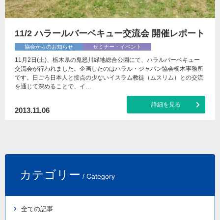
11/2 ハラールバーベキュー交流会 開催レポート
協会からのお知らせ
セミナー・イベント
11月2日(土)、栃木県の鬼怒川緑地総合公園にて、ハラルバーベキュー
交流会が行われました。企画したのはハラル・ジャパン協会栃木事務所
です。日ごろ日本人と接点の少ないイスラム教徒（ムスリム）との交流
を通じて深めることで、イ…
詳細を見る
2013.11.06
カテゴリー
/ Category
全ての記事