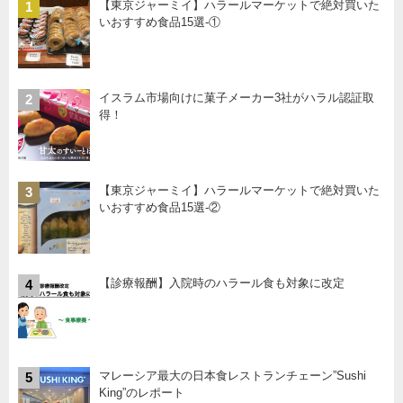
【東京ジャーミイ】ハラールマーケットで絶対買いた
1
いおすすめ食品15選-①
イスラム市場向けに菓子メーカー3社がハラル認証取
2
得！
【東京ジャーミイ】ハラールマーケットで絶対買いた
3
いおすすめ食品15選-②
【診療報酬】入院時のハラール食も対象に改定
4
マレーシア最大の日本食レストランチェーン”Sushi
5
King”のレポート