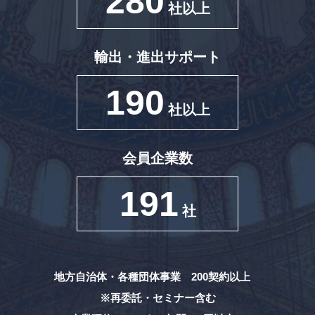
280
社以上
輸出・進出サポート
190
社以上
会員企業数
191
社
地方自治体・各種団体事業 200契約以上
※再委託・セミナー含む