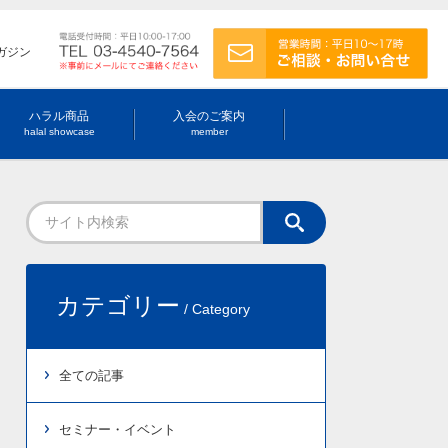
ガジン
ハラル商品
入会のご案内
halal showcase
member
カテゴリー
/ Category
全ての記事
セミナー・イベント