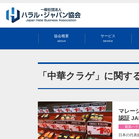
協会概要
サービス
about
service
「中華クラゲ」に関す
マレー
認証 JA
最新ハラ
日本の代表