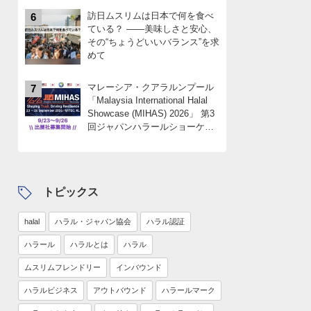
訪日ムスリムは日本で何を食べ
6
ている？ ――美味しさと安心、
その“ちょうどいいバランス”を求
めて
マレーシア・クアラルンプール
7
「Malaysia International Halal
Showcase (MIHAS) 2026」 第3
回ジャパンハラールショーケー
スパビリオン 出展社募集
中！！限定4社
トピックス
halal
ハラル・ジャパン協会
ハラル認証
ハラール
ハラルとは
ハラル
ムスリムフレンドリー
インバウンド
ハラルビジネス
アウトバウンド
ハラールマーク