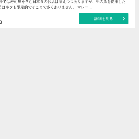
海外では寿司屋を含む日本食のお店は増えつつありますが、生の魚を使用した
司はネタも限定的でそこまで多くありません。 マレー…
詳細を見る
3