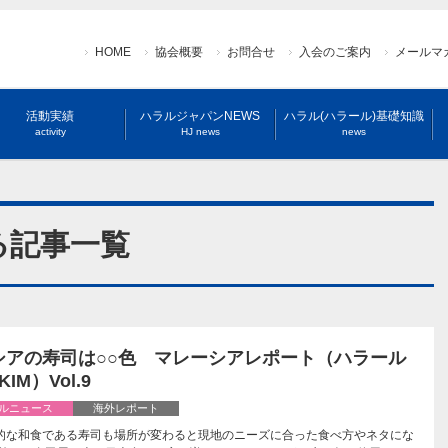
HOME
協会概要
お問合せ
入会のご案内
メールマ
活動実績
ハラルジャパンNEWS
ハラル(ハラール)基礎知識
activity
HJ news
news
る記事一覧
シアの寿司は○○色 マレーシアレポート（ハラール
KIM）Vol.9
ルニュース
海外レポート
的な和食である寿司も場所が変わると現地のニーズに合った食べ方やネタにな