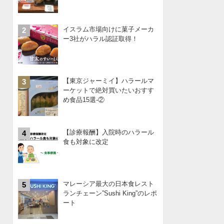
イスラム市場向けに菓子メーカ
2
ー3社がハラル認証取得！
【東京ジャーミイ】ハラールマ
3
ーケットで絶対買いたいおすす
め食品15選-②
【診療報酬】入院時のハラール
4
食も対象に改定
マレーシア最大の日本食レスト
5
ランチェーン”Sushi King”のレポ
ート