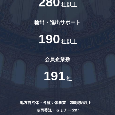
280
社以上
輸出・進出サポート
190
社以上
会員企業数
191
社
地方自治体・各種団体事業 200契約以上
※再委託・セミナー含む