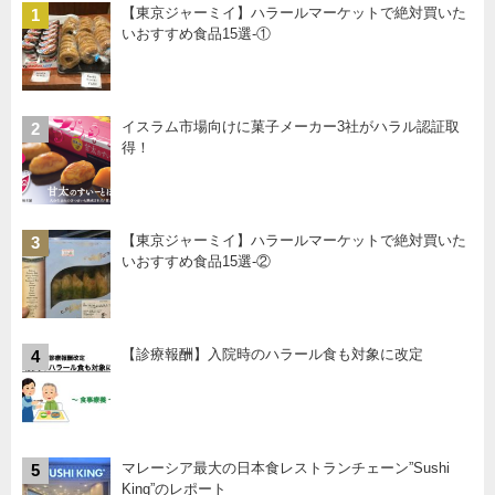
【東京ジャーミイ】ハラールマーケットで絶対買いた
1
いおすすめ食品15選-①
イスラム市場向けに菓子メーカー3社がハラル認証取
2
得！
【東京ジャーミイ】ハラールマーケットで絶対買いた
3
いおすすめ食品15選-②
【診療報酬】入院時のハラール食も対象に改定
4
マレーシア最大の日本食レストランチェーン”Sushi
5
King”のレポート