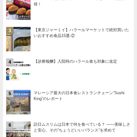
得！
【東京ジャーミイ】ハラールマーケットで絶対買いた
3
いおすすめ食品15選-②
【診療報酬】入院時のハラール食も対象に改定
4
マレーシア最大の日本食レストランチェーン”Sushi
5
King”のレポート
訪日ムスリムは日本で何を食べている？ ――美味しさ
6
と安心、その“ちょうどいいバランス”を求めて