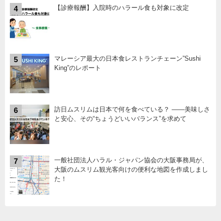
【診療報酬】入院時のハラール食も対象に改定
4
マレーシア最大の日本食レストランチェーン”Sushi
5
King”のレポート
訪日ムスリムは日本で何を食べている？ ――美味しさ
6
と安心、その“ちょうどいいバランス”を求めて
一般社団法人ハラル・ジャパン協会の大阪事務局が、
7
大阪のムスリム観光客向けの便利な地図を作成しまし
た！