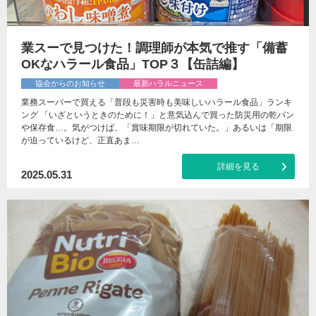
業スーで見つけた！調理師が本気で推す「備蓄
OKなハラール食品」TOP３【缶詰編】
協会からのお知らせ
最新ハラルニュース
業務スーパーで買える「普段も災害時も美味しいハラール食品」ランキ
ング 「いざというときのために！」と意気込んで買った防災用の乾パン
や保存食…。気がつけば、「賞味期限が切れていた。」あるいは「期限
が迫っているけど、正直あま…
詳細を見る
2025.05.31