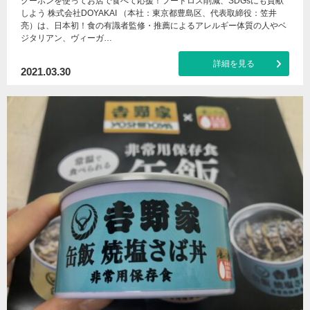
クーポンを使ってお店で食べて応援！フードロス削減、SDGsにも貢献
しよう 株式会社DOYAKAI （本社：東京都豊島区、代表取締役：笠井
亮）は、日本初！食の有識者監修・推薦によるアレルギー体質の人やベ
ジタリアン、ヴィーガ…
詳細を見る
2021.03.30