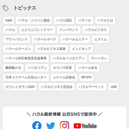
トピックス
halal
ハラル・ジャパン協会
ハラル認証
ハラール
ハラルとは
ハラル
ムスリムフレンドリー
インバウンド
ハラルビジネス
アウトバウンド
ハラールマーク
ハラールセミナー
ムスリム
ハラールラーメン
ハラルビジネス講座
インドネシア
ハラール対応食普及促進事業
ハラル＆ベジタリアン
ヴィーガン
麵屋帆のる
ベジタリアン
オリパラ対策
ハラール弁当
日本イスラーム文化センター
ムスリム試食会
BPJPH
カウントダウン2020
ハラルビジネス交流会
ハラルマーケット
UAE