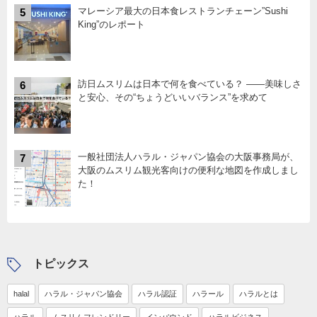
マレーシア最大の日本食レストランチェーン”Sushi
5
King”のレポート
訪日ムスリムは日本で何を食べている？ ――美味しさ
6
と安心、その“ちょうどいいバランス”を求めて
一般社団法人ハラル・ジャパン協会の大阪事務局が、
7
大阪のムスリム観光客向けの便利な地図を作成しまし
た！
トピックス
halal
ハラル・ジャパン協会
ハラル認証
ハラール
ハラルとは