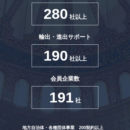
280
社以上
輸出・進出サポート
190
社以上
会員企業数
191
社
地方自治体・各種団体事業 200契約以上