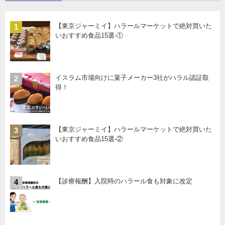
【東京ジャーミイ】ハラールマーケットで絶対買いた
1
いおすすめ食品15選-①
イスラム市場向けに菓子メーカー3社がハラル認証取
2
得！
【東京ジャーミイ】ハラールマーケットで絶対買いた
3
いおすすめ食品15選-②
【診療報酬】入院時のハラール食も対象に改定
4