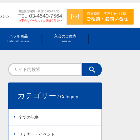
ガジン
ハラル商品
入会のご案内
halal showcase
member
カテゴリー
/ Category
全ての記事
セミナー・イベント