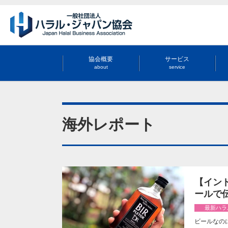
協会概要
サービス
about
service
海外レポート
【インド
ールで
最新ハラ
ビールなの