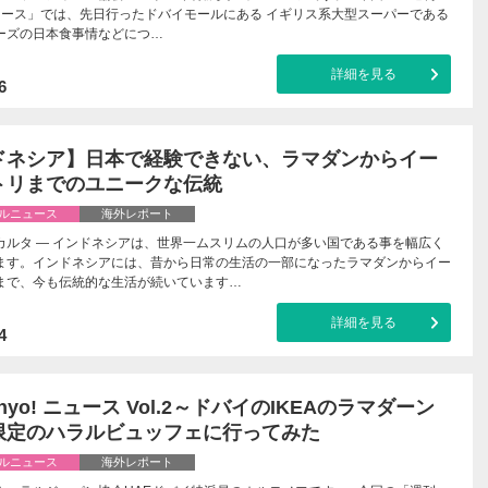
! ニュース」では、先日行ったドバイモールにある イギリス系大型スーパーである
ーズの日本食事情などにつ…
詳細を見る
6
ドネシア】日本で経験できない、ラマダンからイー
トリまでのユニークな伝統
ルニュース
海外レポート
カルタ — インドネシアは、世界一ムスリムの人口が多い国である事を幅広く
ます。インドネシアには、昔から日常の生活の一部になったラマダンからイー
まで、今も伝統的な生活が続いています…
詳細を見る
4
ahyo! ニュース Vol.2～ドバイのIKEAのラマダーン
限定のハラルビュッフェに行ってみた
ルニュース
海外レポート