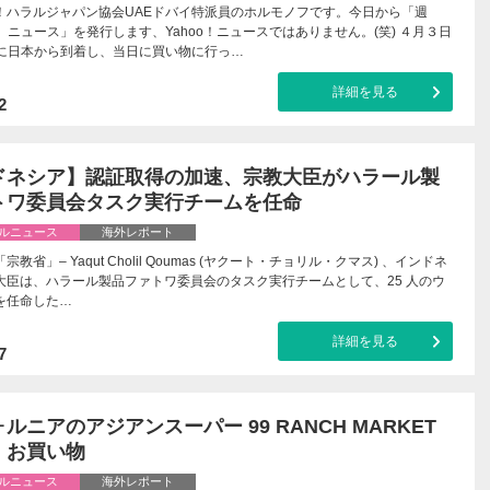
！ハラルジャパン協会UAEドバイ特派員のホルモノフです。今日から「週
o! ニュース」を発行します、Yahoo！ニュースではありません。(笑) ４月３日
イに日本から到着し、当日に買い物に行っ…
詳細を見る
2
ドネシア】認証取得の加速、宗教大臣がハラール製
トワ委員会タスク実行チームを任命
ルニュース
海外レポート
教省」– Yaqut Cholil Qoumas (ヤクート・チョリル・クマス) 、インドネ
大臣は、ハラール製品ファトワ委員会のタスク実行チームとして、25 人のウ
を任命した…
詳細を見る
7
ルニアのアジアンスーパー 99 RANCH MARKET
・お買い物
ルニュース
海外レポート