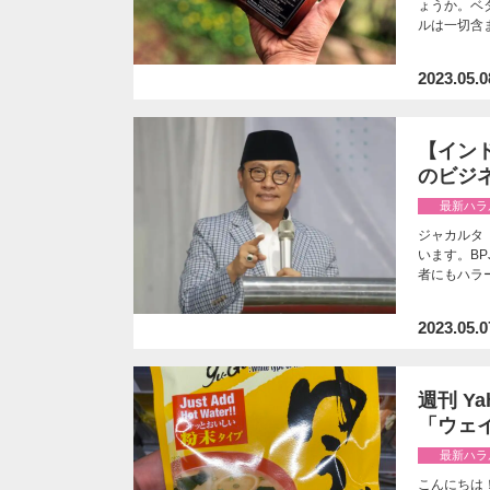
ょうか。ベ
ルは一切含
2023.05.0
【インド
のビジ
最新ハラ
ジャカルタ
います。B
者にもハラ
2023.05.0
週刊 Y
「ウェ
最新ハラ
こんにちは