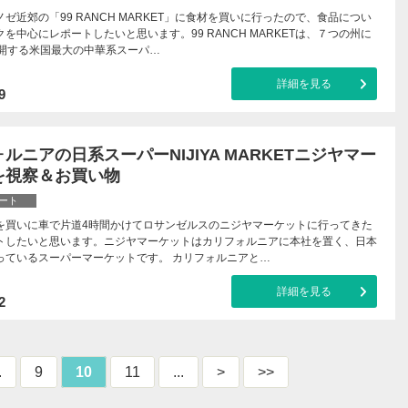
ゼ近郊の「99 RANCH MARKET」に食材を買いに行ったので、食品につい
を中心にレポートしたいと思います。99 RANCH MARKETは、７つの州に
展開する米国最大の中華系スーパ…
詳細を見る
9
ルニアの日系スーパーNIJIYA MARKETニジヤマー
を視察＆お買い物
ート
を買いに車で片道4時間かけてロサンゼルスのニジヤマーケットに行ってきた
トしたいと思います。ニジヤマーケットはカリフォルニアに本社を置く、日本
っているスーパーマーケットです。 カリフォルニアと…
詳細を見る
2
.
9
10
11
...
>
>>