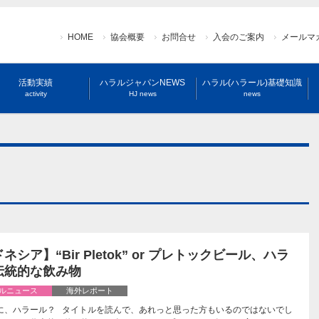
HOME
協会概要
お問合せ
入会のご案内
メールマ
活動実績
ハラルジャパンNEWS
ハラル(ハラール)基礎知識
activity
HJ news
news
ネシア】“Bir Pletok” or プレトックビール、ハラ
伝統的な飲み物
ルニュース
海外レポート
に、ハラール？ タイトルを読んで、あれっと思った方もいるのではないでし