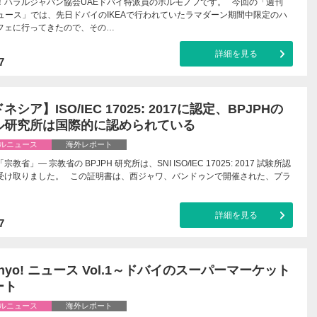
！ハラルジャパン協会UAEドバイ特派員のホルモノフです。 今回の「週刊
!ニュース」では、先日ドバイのIKEAで行われていたラマダーン期間中限定のハ
フェに行ってきたので、その…
詳細を見る
7
シア】ISO/IEC 17025: 2017に認定、BPJPHの
ル研究所は国際的に認められている
ルニュース
海外レポート
教省」— 宗教省の BPJPH 研究所は、SNI ISO/IEC 17025: 2017 試験所認
受け取りました。 この証明書は、西ジャワ、バンドゥンで開催された、プラ
詳細を見る
7
ahyo! ニュース Vol.1～ドバイのスーパーマーケット
ート
ルニュース
海外レポート