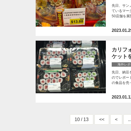
先日、サンノ
ているマーク
50店舗を
2023.01.2
カリフォ
ケット
海外レポ
先日、納豆
のでレポー
の食品を売
2023.01.1
10 / 13
<<
<
..