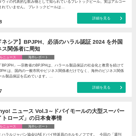
タウィの代表的な飲み物として知られているプレトックビール。実はアルコー
まれていません。 プレトックビールは…
詳細を見る
8
ネシア】BPJPH、必須のハラル認証 2024 を外国
ネス関係者に周知
ルニュース
海外レポート
「BPJPH」—宗教省のBPJPHは、ハラール製品保証の社会化と教育を続けて
PJPH は、国内の一般市民やビジネス関係者だけでなく、海外のビジネス関係
ール製品保証を広めています。…
詳細を見る
7
ahyo! ニュース Vol.3～ドバイモールの大型スーパー
イトローズ」の日本食事情
ルニュース
海外レポート
！ハラルジャパン協会UAEドバイ特派員のホルモノフです。 今回の「週刊