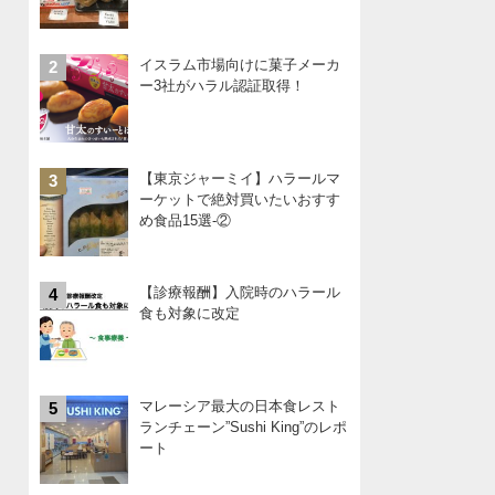
イスラム市場向けに菓子メーカ
2
ー3社がハラル認証取得！
【東京ジャーミイ】ハラールマ
3
ーケットで絶対買いたいおすす
め食品15選-②
【診療報酬】入院時のハラール
4
食も対象に改定
マレーシア最大の日本食レスト
5
ランチェーン”Sushi King”のレポ
ート