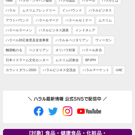
halal
ハラル・ジャパン協会
ハラル認証
ハラール
ハラルとは
ハラル
ムスリムフレンドリー
インバウンド
ハラルビジネス
アウトバウンド
ハラールマーク
ハラールセミナー
ムスリム
ハラールラーメン
ハラルビジネス講座
インドネシア
ハラール対応食普及促進事業
ハラル＆ベジタリアン
ヴィーガン
麵屋帆のる
ベジタリアン
オリパラ対策
ハラール弁当
日本イスラーム文化センター
ムスリム試食会
BPJPH
カウントダウン2020
ハラルビジネス交流会
ハラルマーケット
UAE