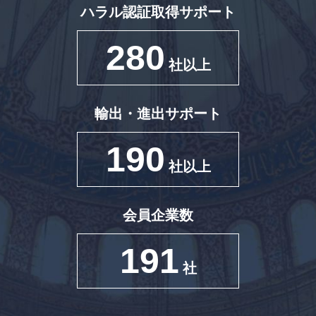
ハラル認証取得サポート
280
社以上
輸出・進出サポート
190
社以上
会員企業数
191
社