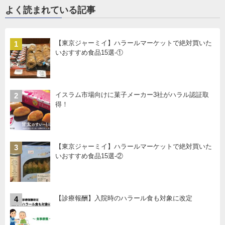
よく読まれている記事
【東京ジャーミイ】ハラールマーケットで絶対買いた
1
いおすすめ食品15選-①
イスラム市場向けに菓子メーカー3社がハラル認証取
2
得！
【東京ジャーミイ】ハラールマーケットで絶対買いた
3
いおすすめ食品15選-②
【診療報酬】入院時のハラール食も対象に改定
4