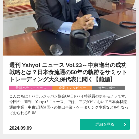
週刊 Yahyo! ニュース Vol.23～中東進出の成功
戦略とは？日本食流通の50年の軌跡をサミット
トレーディング大久保代表に聞く【前編】
最新ハラルニュース
企業インタビュー
海外レポート
こんにちは！ハラルジャパン協会UAEドバイ特派員のホルモノフです。
今回の「週刊 Yahyo ! ニュース」では、アブダビにおいて日本食材流
通卸事業・中東近隣諸国への輸出事業・ケータリング事業などを行なっ
ておられるSUM…
詳細を見る
2024.09.09