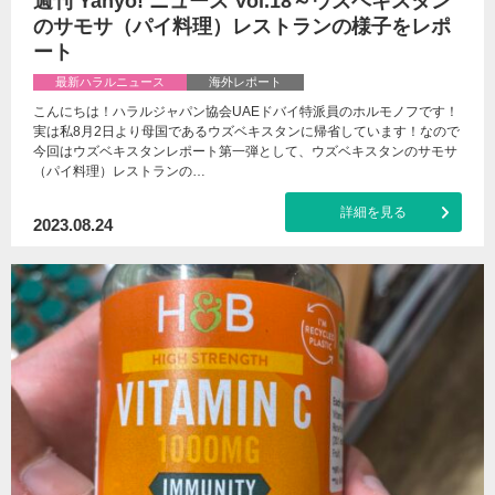
週刊 Yahyo! ニュース Vol.18～ウズベキスタン
のサモサ（パイ料理）レストランの様子をレポ
ート
最新ハラルニュース
海外レポート
こんにちは！ハラルジャパン協会UAEドバイ特派員のホルモノフです！
実は私8月2日より母国であるウズベキスタンに帰省しています！なので
今回はウズベキスタンレポート第一弾として、ウズベキスタンのサモサ
（パイ料理）レストランの…
詳細を見る
2023.08.24