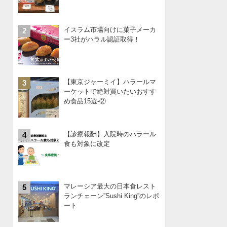
イスラム市場向けに菓子メーカ
2
ー3社がハラル認証取得！
【東京ジャーミイ】ハラールマ
3
ーケットで絶対買いたいおすす
め食品15選-②
【診療報酬】入院時のハラール
4
食も対象に改定
マレーシア最大の日本食レスト
5
ランチェーン”Sushi King”のレポ
ート