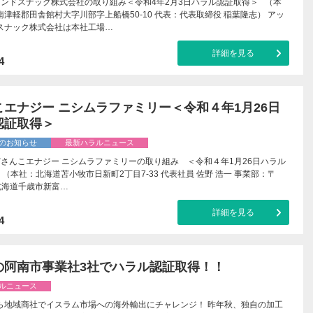
アンドスナック株式会社の取り組み＜令和4年2月3日ハラル認証取得＞ （本
津軽郡田舎館村大字川部字上船橋50-10 代表：代表取締役 稲葉隆志） アッ
スナック株式会社は本社工場…
詳細を見る
4
こエナジー ニシムラファミリー＜令和４年1月26日
認証取得＞
のお知らせ
最新ハラルニュース
どさんこエナジー ニシムラファミリーの取り組み ＜令和４年1月26日ハラル
（本社：北海道苫小牧市日新町2丁目7-33 代表社員 佐野 浩一 事業部：〒
7 北海道千歳市新富…
詳細を見る
4
の阿南市事業社3社でハラル認証取得！！
ルニュース
ら地域商社でイスラム市場への海外輸出にチャレンジ！ 昨年秋、独自の加工