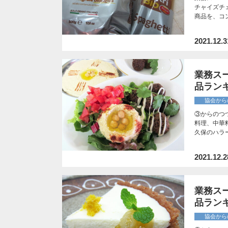
チャイズチ
商品を、コ
2021.12.3
業務ス
品ランキ
協会から
③からのつづ
料理、中華
久保のハラ
2021.12.2
業務ス
品ランキ
協会から