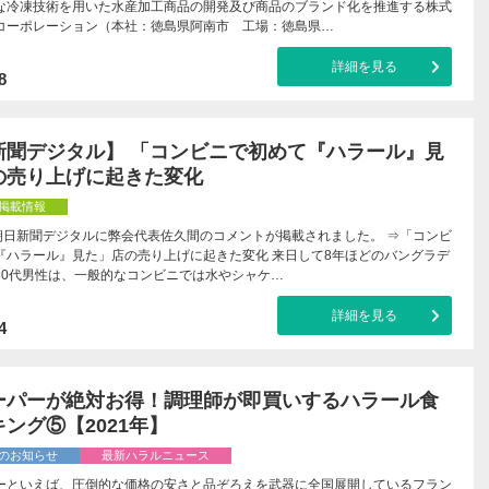
な冷凍技術を用いた水産加工商品の開発及び商品のブランド化を推進する株式
コーポレーション（本社：徳島県阿南市 工場：徳島県…
詳細を見る
8
新聞デジタル】 「コンビニで初めて『ハラール』見
の売り上げに起きた変化
掲載情報
の朝日新聞デジタルに弊会代表佐久間のコメントが掲載されました。 ⇒「コンビ
『ハラール』見た」店の売り上げに起きた変化 来日して8年ほどのバングラデ
30代男性は、一般的なコンビニでは水やシャケ…
詳細を見る
4
ーパーが絶対お得！調理師が即買いするハラール食
ング⑤【2021年】
のお知らせ
最新ハラルニュース
ーといえば、圧倒的な価格の安さと品ぞろえを武器に全国展開しているフラン