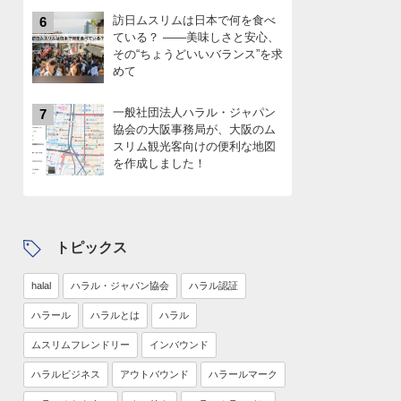
訪日ムスリムは日本で何を食べ
6
ている？ ――美味しさと安心、
その“ちょうどいいバランス”を求
めて
一般社団法人ハラル・ジャパン
7
協会の大阪事務局が、大阪のム
スリム観光客向けの便利な地図
を作成しました！
トピックス
halal
ハラル・ジャパン協会
ハラル認証
ハラール
ハラルとは
ハラル
ムスリムフレンドリー
インバウンド
ハラルビジネス
アウトバウンド
ハラールマーク