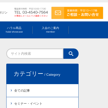
ガジン
ハラル商品
入会のご案内
halal showcase
member
カテゴリー
/ Category
全ての記事
セミナー・イベント