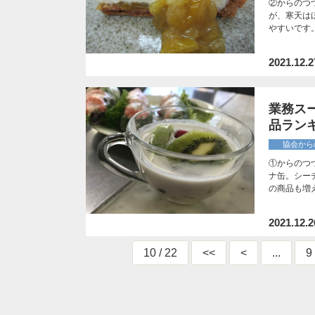
②からのつ
が、寒天は
やすいです
2021.12.2
業務ス
品ランキ
協会から
①からのつ
ナ缶。シー
の商品も増
2021.12.2
10 / 22
<<
<
...
9