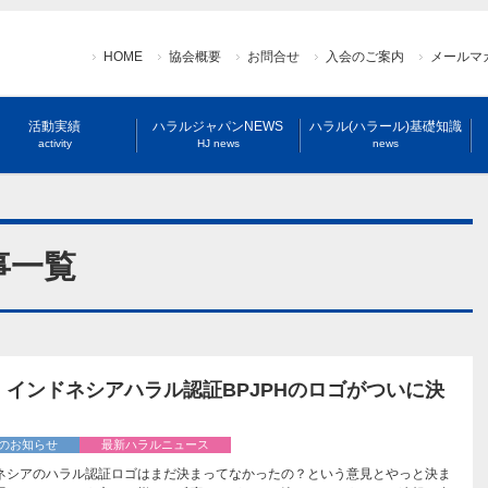
HOME
協会概要
お問合せ
入会のご案内
メールマ
活動実績
ハラルジャパンNEWS
ハラル(ハラール)基礎知識
activity
HJ news
news
事一覧
】インドネシアハラル認証BPJPHのロゴがついに決
のお知らせ
最新ハラルニュース
ネシアのハラル認証ロゴはまだ決まってなかったの？という意見とやっと決ま