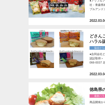
●アップル
社：青森県南
プルアンド
2022.03.0
どさん
ハラル
協会から
●合同会社
認証取得＞ 
066-003
2022.03.0
徳島県
最新ハラ
商品開発か