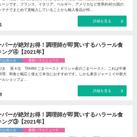
ェーンです。フランス、イタリア、ベルギー、アメリカなど世界約40カ国の
ンテナでまとめて直輸入していることから輸入食品が特…
詳細を見る
1
ーパーが絶対お得！調理師が即買いするハラール食
ング④【2021年】
のお知らせ
最新ハラルニュース
き 第４位 TAHINI ごまペースト ギリシャ産のごまペースト。これは中東
料理、和食と幅広く使えて本当におすすめです。しかも東京ジャーミイや新大
ールショップよ…
詳細を見る
8
ーパーが絶対お得！調理師が即買いするハラール食
ング③【2021年】
のお知らせ
最新ハラルニュース