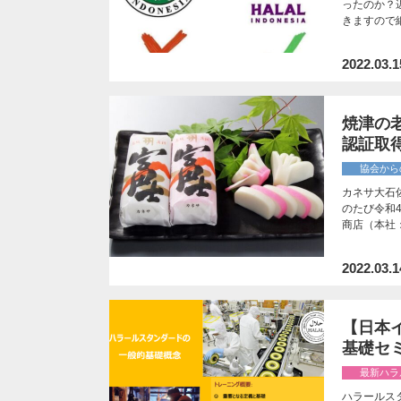
ったのか？
きますので細部は
2022.03.1
焼津の
認証取
協会から
カネサ大石
のたび令和
商店（本社：
2022.03.1
【日本
基礎セ
最新ハラ
ハラールス