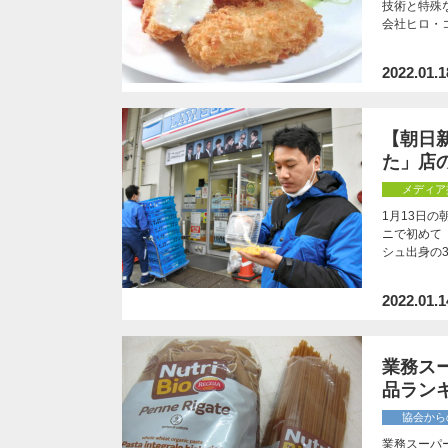
技術と特殊
会社ヒロ・
2022.01.1
【朝日
た」店
メディア
1月13日
ニで初めて
シュ出身の
2022.01.1
業務ス
品ランキ
協会から
業務スーパ