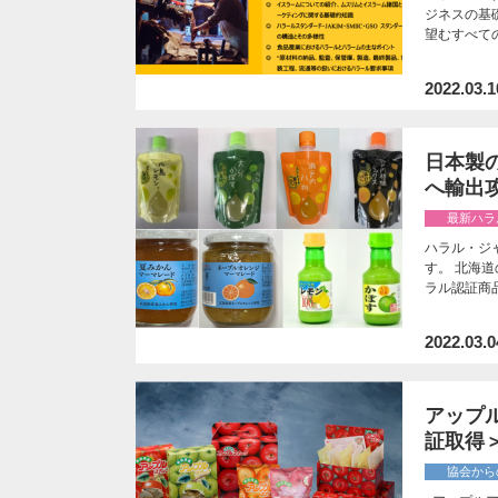
ジネスの基
望むすべて
2022.03.1
日本製
へ輸出
最新ハラ
ハラル・ジ
す。 北海
ラル認証商
2022.03.0
アップ
証取得
協会から