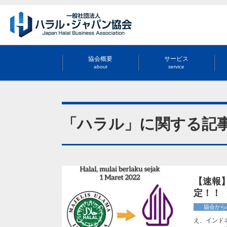
協会概要
サービス
about
service
「ハラル」に関する記
【速報
定！！
協会から
え、インド