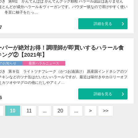
づき 第6位 かんてんぱぱ かんてんクック顆粒 ハラール認証はありません
ほとんどが成分ハラール＆ヴィーガンです。パウダー状なので溶けやすく使い
。 冬至に柚子をたっ…
詳細を見る
7
ーパーが絶対お得！調理師が即買いするハラール食
ング②【2021年】
のお知らせ
最新ハラルニュース
づき 第８位 ライトツナフレーク（かつお油漬け） 原産国インドネシアのツ
チキンなどのツナ缶はだいたいハラールですが、最近は味付きやカロリーオフ
えカツオやマグロの他にだしやアミノ…
詳細を見る
6
10
11
...
20
...
>
>>