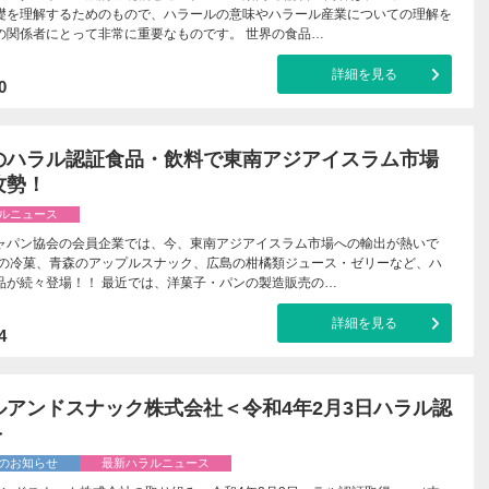
礎を理解するためのもので、ハラールの意味やハラール産業についての理解を
の関係者にとって非常に重要なものです。 世界の食品…
詳細を見る
0
のハラル認証食品・飲料で東南アジアイスラム市場
攻勢！
ルニュース
ャパン協会の会員企業では、今、東南アジアイスラム市場への輸出が熱いで
道の冷菓、青森のアップルスナック、広島の柑橘類ジュース・ゼリーなど、ハ
品が続々登場！！ 最近では、洋菓子・パンの製造販売の…
詳細を見る
4
ルアンドスナック株式会社＜令和4年2月3日ハラル認
＞
のお知らせ
最新ハラルニュース