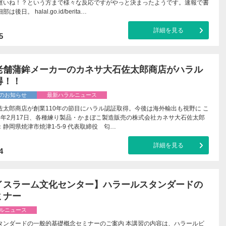
遅いね！？という方まで様々な反応ですがやっと決まったようです。速報で書
後日。 halal.go.id/berita…
詳細を見る
5
老舗蒲鉾メーカーのカネサ大石佐太郎商店がハラル
得！！
のお知らせ
最新ハラルニュース
佐太郎商店が創業110年の節目にハラル認証取得。今後は海外輸出も視野に こ
4年2月17日、各種練り製品・かまぼこ製造販売の株式会社カネサ大石佐太郎
静岡県焼津市焼津1-5-9 代表取締役 匂…
詳細を見る
4
イスラーム文化センター】ハラールスタンダードの
ミナー
ルニュース
タンダードの一般的基礎概念セミナーのご案内 本講習の内容は、ハラールビ