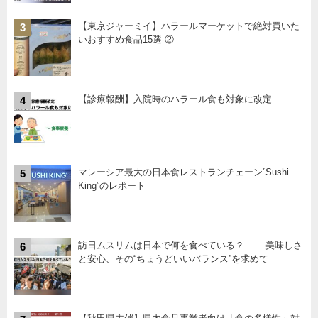
【東京ジャーミイ】ハラールマーケットで絶対買いた
3
いおすすめ食品15選-②
【診療報酬】入院時のハラール食も対象に改定
4
マレーシア最大の日本食レストランチェーン”Sushi
5
King”のレポート
訪日ムスリムは日本で何を食べている？ ――美味しさ
6
と安心、その“ちょうどいいバランス”を求めて