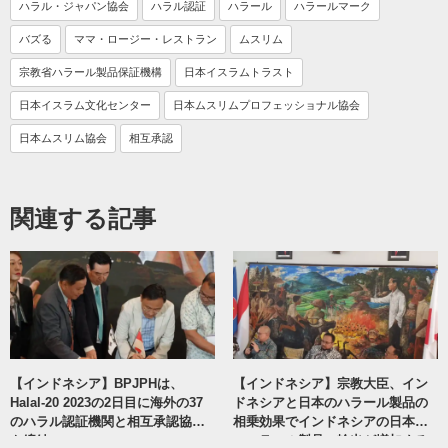
ハラル・ジャパン協会
ハラル認証
ハラール
ハラールマーク
バズる
ママ・ロージー・レストラン
ムスリム
宗教省ハラール製品保証機構
日本イスラムトラスト
日本イスラム文化センター
日本ムスリムプロフェッショナル協会
日本ムスリム協会
相互承認
関連する記事
【インドネシア】BPJPHは、
【インドネシア】宗教大臣、イン
Halal-20 2023の2日目に海外の37
ドネシアと日本のハラール製品の
のハラル認証機関と相互承認協定
相乗効果でインドネシアの日本へ
を締結
のハラール製品の輸出が増加する