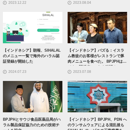
2023.12.22
2023.08.04
を期待
【インドネシア】朗報、SIHALAL
【インドネシア】バズる：イスラ
のメニュー一覧で海外のハラル認
ム教徒のお客様がレストランで豚
証登録が開始した
肉メニューを食べた。 BPJPHはビ
ジネス関係者にこれを確認！
2024.07.23
2023.07.08
BPJPHとサウジ食品医薬品局がハ
【インドネシア】BPJPH、PDN へ
ラル製品保証協力のための技術チ
のランサムウェアによる混乱後も