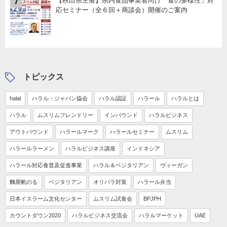
【秋田県主催】県内食品事業者向け「食の多様性」対
7
応セミナー（全６回＋商談会）開催のご案内
トピックス
halal
ハラル・ジャパン協会
ハラル認証
ハラール
ハラルとは
ハラル
ムスリムフレンドリー
インバウンド
ハラルビジネス
アウトバウンド
ハラールマーク
ハラールセミナー
ムスリム
ハラールラーメン
ハラルビジネス講座
インドネシア
ハラール対応食普及促進事業
ハラル＆ベジタリアン
ヴィーガン
麵屋帆のる
ベジタリアン
オリパラ対策
ハラール弁当
日本イスラーム文化センター
ムスリム試食会
BPJPH
カウントダウン2020
ハラルビジネス交流会
ハラルマーケット
UAE