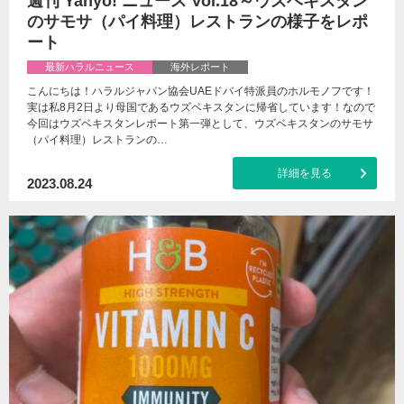
週刊 Yahyo! ニュース Vol.18～ウズベキスタン
のサモサ（パイ料理）レストランの様子をレポ
ート
最新ハラルニュース
海外レポート
こんにちは！ハラルジャパン協会UAEドバイ特派員のホルモノフです！
実は私8月2日より母国であるウズベキスタンに帰省しています！なので
今回はウズベキスタンレポート第一弾として、ウズベキスタンのサモサ
（パイ料理）レストランの…
詳細を見る
2023.08.24