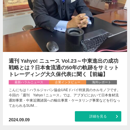
週刊 Yahyo! ニュース Vol.23～中東進出の成功
戦略とは？日本食流通の50年の軌跡をサミット
トレーディング大久保代表に聞く【前編】
最新ハラルニュース
企業インタビュー
海外レポート
こんにちは！ハラルジャパン協会UAEドバイ特派員のホルモノフです。
今回の「週刊 Yahyo ! ニュース」では、アブダビにおいて日本食材流
通卸事業・中東近隣諸国への輸出事業・ケータリング事業などを行なっ
ておられるSUM…
詳細を見る
2024.09.09