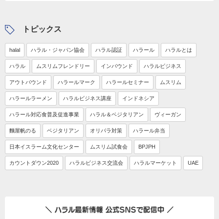
トピックス
halal
ハラル・ジャパン協会
ハラル認証
ハラール
ハラルとは
ハラル
ムスリムフレンドリー
インバウンド
ハラルビジネス
アウトバウンド
ハラールマーク
ハラールセミナー
ムスリム
ハラールラーメン
ハラルビジネス講座
インドネシア
ハラール対応食普及促進事業
ハラル＆ベジタリアン
ヴィーガン
麵屋帆のる
ベジタリアン
オリパラ対策
ハラール弁当
日本イスラーム文化センター
ムスリム試食会
BPJPH
カウントダウン2020
ハラルビジネス交流会
ハラルマーケット
UAE